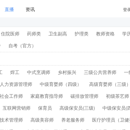
直播
资讯
登
住院医师
药师类
卫生副高
护理类
教师资格
学
考
自考（官方）
工
焊工
中式烹调师
乡村振兴
三级公共营养师
一
人力资源管理师
中级育婴师（四级）
高级育婴师（三级
社会工作师
家庭教育指导师
碳排放管理师
初级茶艺师
互联网营销师
保育员
高级保安员(三级)
中级保安员(四
技术管理师
高级美容师
养老服务师
医疗护理员（卫健