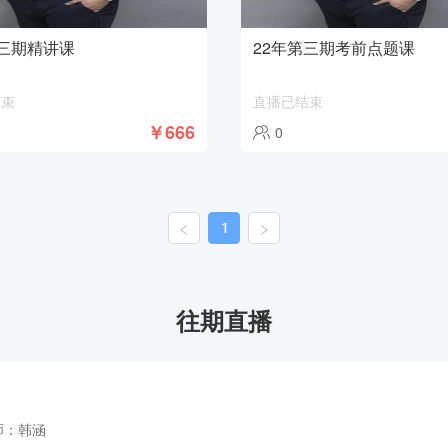
第三期精讲课
22年第三期考前点题课
结束
直播已结束
￥666
0
1
往期直播
师：
韩涵