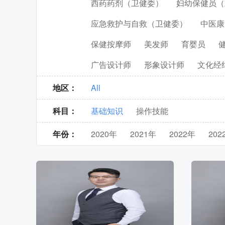
西药药剂（卫健委）
妇幼保健员（
应急救护与自救（卫健委）
中医康
保健按摩师
美发师
育婴员
广告设计师
形象设计师
文化经
地区：
All
科目：
基础知识
操作技能
年份：
2020
年
2021
年
2022
年
202