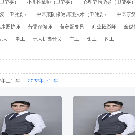
卫健委）
小儿推拿师（卫健委）
心理健康指导（卫健委
复（卫健委）
中医预防保健调理技术（卫健委）
中医康
健康照护师
芳香保健师
营养配餐员
商业摄影师
全媒
纪人
电工
无人机驾驶员
车工
钳工
铣工
2
年
上半年
2022
年
下半年